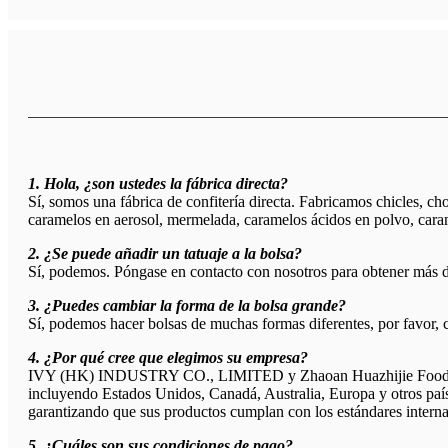
1. Hola, ¿son ustedes la fábrica directa?
Sí, somos una fábrica de confitería directa. Fabricamos chicles, ch
caramelos en aerosol, mermelada, caramelos ácidos en polvo, carame
2. ¿Se puede añadir un tatuaje a la bolsa?
Sí, podemos. Póngase en contacto con nosotros para obtener más de
3. ¿Puedes cambiar la forma de la bolsa grande?
Sí, podemos hacer bolsas de muchas formas diferentes, por favor, 
4. ¿Por qué cree que elegimos su empresa?
IVY (HK) INDUSTRY CO., LIMITED y Zhaoan Huazhijie Food Co., Lt
incluyendo Estados Unidos, Canadá, Australia, Europa y otros países
garantizando que sus productos cumplan con los estándares interna
5. ¿Cuáles son sus condiciones de pago?