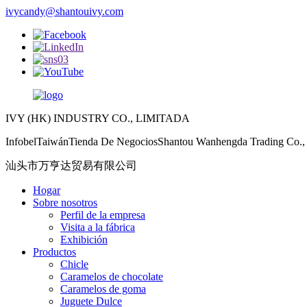
ivycandy@shantouivy.com
IVY (HK) INDUSTRY CO., LIMITADA
InfobelTaiwánTienda De NegociosShantou Wanhengda Trading Co., 
汕头市万亨达贸易有限公司
Hogar
Sobre nosotros
Perfil de la empresa
Visita a la fábrica
Exhibición
Productos
Chicle
Caramelos de chocolate
Caramelos de goma
Juguete Dulce