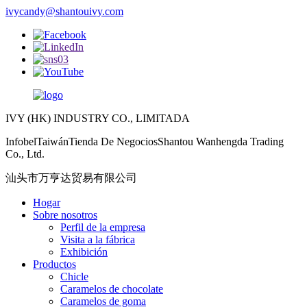
ivycandy@shantouivy.com
IVY (HK) INDUSTRY CO., LIMITADA
InfobelTaiwánTienda De NegociosShantou Wanhengda Trading
Co., Ltd.
汕头市万亨达贸易有限公司
Hogar
Sobre nosotros
Perfil de la empresa
Visita a la fábrica
Exhibición
Productos
Chicle
Caramelos de chocolate
Caramelos de goma