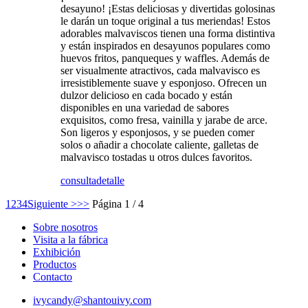
desayuno! ¡Estas deliciosas y divertidas golosinas
le darán un toque original a tus meriendas! Estos
adorables malvaviscos tienen una forma distintiva
y están inspirados en desayunos populares como
huevos fritos, panqueques y waffles. Además de
ser visualmente atractivos, cada malvavisco es
irresistiblemente suave y esponjoso. Ofrecen un
dulzor delicioso en cada bocado y están
disponibles en una variedad de sabores
exquisitos, como fresa, vainilla y jarabe de arce.
Son ligeros y esponjosos, y se pueden comer
solos o añadir a chocolate caliente, galletas de
malvavisco tostadas u otros dulces favoritos.
consulta
detalle
1
2
3
4
Siguiente >
>>
Página 1 / 4
Sobre nosotros
Visita a la fábrica
Exhibición
Productos
Contacto
ivycandy@shantouivy.com