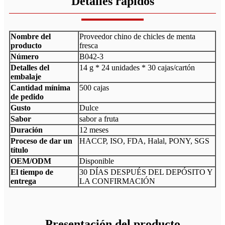
Detalles rápidos
Nombre del
Proveedor chino de chicles de menta
producto
fresca
Número
B042-3
Detalles del
14 g * 24 unidades * 30 cajas/cartón
embalaje
Cantidad mínima
500 cajas
de pedido
Gusto
Dulce
Sabor
sabor a fruta
Duración
12 meses
Proceso de dar un
HACCP, ISO, FDA, Halal, PONY, SGS
título
OEM/ODM
Disponible
El tiempo de
30 DÍAS DESPUÉS DEL DEPÓSITO Y
entrega
LA CONFIRMACIÓN
Presentación del producto