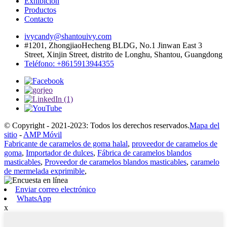
Exhibición
Productos
Contacto
ivycandy@shantouivy.com
#1201, ZhongjiaoHecheng BLDG, No.1 Jinwan East 3
Street, Xinjin Street, distrito de Longhu, Shantou, Guangdong
Teléfono: +8615913944355
© Copyright - 2021-2023: Todos los derechos reservados.
Mapa del
sitio
-
AMP Móvil
Fabricante de caramelos de goma halal
,
proveedor de caramelos de
goma
,
Importador de dulces
,
Fábrica de caramelos blandos
masticables
,
Proveedor de caramelos blandos masticables
,
caramelo
de mermelada exprimible
,
Enviar correo electrónico
WhatsApp
x