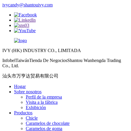
ivycandy@shantouivy.com
IVY (HK) INDUSTRY CO., LIMITADA
InfobelTaiwánTienda De NegociosShantou Wanhengda Trading
Co., Ltd.
汕头市万亨达贸易有限公司
Hogar
Sobre nosotros
Perfil de la empresa
Visita a la fábrica
Exhibición
Productos
Chicle
Caramelos de chocolate
Caramelos de goma