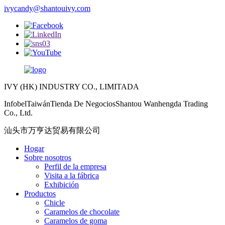
ivycandy@shantouivy.com
IVY (HK) INDUSTRY CO., LIMITADA
InfobelTaiwánTienda De NegociosShantou Wanhengda Trading
Co., Ltd.
汕头市万亨达贸易有限公司
Hogar
Sobre nosotros
Perfil de la empresa
Visita a la fábrica
Exhibición
Productos
Chicle
Caramelos de chocolate
Caramelos de goma