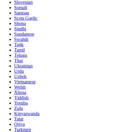
Slovenian
Somali
Samoan
Scots Gaelic
Shona
Sindhi
Sundanese
Swahili
Tajik
Tamil
Telugu
Thai
Ukrainian
Urdu
Uzbek
Vietnamese
Welsh
Xhosa
Yiddish
Yoruba
Zulu
Kinyarwanda
Tatar
Oriya
Turkmen