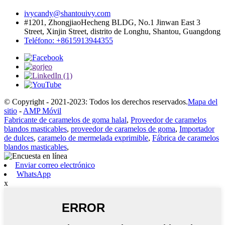
ivycandy@shantouivy.com
#1201, ZhongjiaoHecheng BLDG, No.1 Jinwan East 3
Street, Xinjin Street, distrito de Longhu, Shantou, Guangdong
Teléfono: +8615913944355
© Copyright - 2021-2023: Todos los derechos reservados.
Mapa del
sitio
-
AMP Móvil
Fabricante de caramelos de goma halal
,
Proveedor de caramelos
blandos masticables
,
proveedor de caramelos de goma
,
Importador
de dulces
,
caramelo de mermelada exprimible
,
Fábrica de caramelos
blandos masticables
,
Enviar correo electrónico
WhatsApp
x