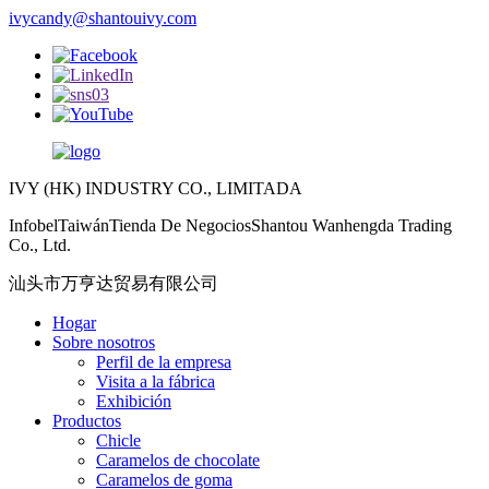
ivycandy@shantouivy.com
IVY (HK) INDUSTRY CO., LIMITADA
InfobelTaiwánTienda De NegociosShantou Wanhengda Trading
Co., Ltd.
汕头市万亨达贸易有限公司
Hogar
Sobre nosotros
Perfil de la empresa
Visita a la fábrica
Exhibición
Productos
Chicle
Caramelos de chocolate
Caramelos de goma