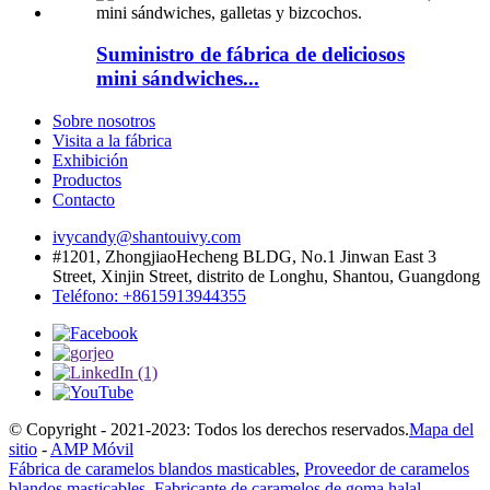
Suministro de fábrica de deliciosos
mini sándwiches...
Sobre nosotros
Visita a la fábrica
Exhibición
Productos
Contacto
ivycandy@shantouivy.com
#1201, ZhongjiaoHecheng BLDG, No.1 Jinwan East 3
Street, Xinjin Street, distrito de Longhu, Shantou, Guangdong
Teléfono: +8615913944355
© Copyright - 2021-2023: Todos los derechos reservados.
Mapa del
sitio
-
AMP Móvil
Fábrica de caramelos blandos masticables
,
Proveedor de caramelos
blandos masticables
,
Fabricante de caramelos de goma halal
,