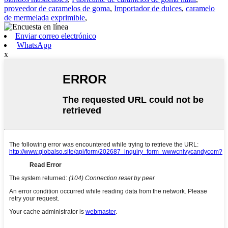
proveedor de caramelos de goma
,
Importador de dulces
,
caramelo
de mermelada exprimible
,
Enviar correo electrónico
WhatsApp
x