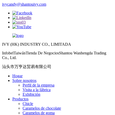
ivycandy@shantouivy.com
IVY (HK) INDUSTRY CO., LIMITADA
InfobelTaiwánTienda De NegociosShantou Wanhengda Trading
Co., Ltd.
汕头市万亨达贸易有限公司
Hogar
Sobre nosotros
Perfil de la empresa
Visita a la fábrica
Exhibición
Productos
Chicle
Caramelos de chocolate
Caramelos de goma