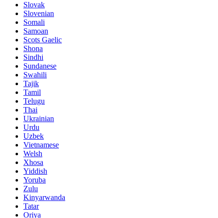
Slovak
Slovenian
Somali
Samoan
Scots Gaelic
Shona
Sindhi
Sundanese
Swahili
Tajik
Tamil
Telugu
Thai
Ukrainian
Urdu
Uzbek
Vietnamese
Welsh
Xhosa
Yiddish
Yoruba
Zulu
Kinyarwanda
Tatar
Oriya