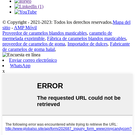
© Copyright - 2021-2023: Todos los derechos reservados.
Mapa del
sitio
-
AMP Móvil
Proveedor de caramelos blandos masticables
,
caramelo de
mermelada exprimible
,
Fábrica de caramelos blandos masticables
,
proveedor de caramelos de goma
,
Importador de dulces
,
Fabricante
de caramelos de goma halal
,
Enviar correo electrónico
WhatsApp
x