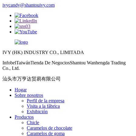
ivycandy@shantouivy.com
IVY (HK) INDUSTRY CO., LIMITADA
InfobelTaiwánTienda De NegociosShantou Wanhengda Trading
Co., Ltd.
汕头市万亨达贸易有限公司
Hogar
Sobre nosotros
Perfil de la empresa
Visita a la fábrica
Exhibición
Productos
Chicle
Caramelos de chocolate
Caramelos de goma