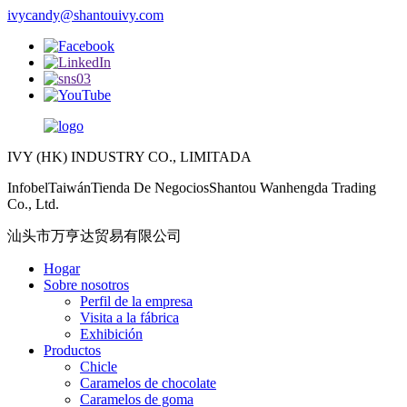
ivycandy@shantouivy.com
IVY (HK) INDUSTRY CO., LIMITADA
InfobelTaiwánTienda De NegociosShantou Wanhengda Trading
Co., Ltd.
汕头市万亨达贸易有限公司
Hogar
Sobre nosotros
Perfil de la empresa
Visita a la fábrica
Exhibición
Productos
Chicle
Caramelos de chocolate
Caramelos de goma