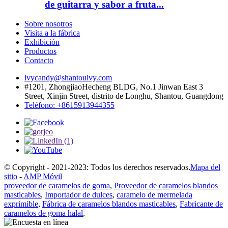
de guitarra y sabor a fruta...
Sobre nosotros
Visita a la fábrica
Exhibición
Productos
Contacto
ivycandy@shantouivy.com
#1201, ZhongjiaoHecheng BLDG, No.1 Jinwan East 3
Street, Xinjin Street, distrito de Longhu, Shantou, Guangdong
Teléfono: +8615913944355
© Copyright - 2021-2023: Todos los derechos reservados.
Mapa del
sitio
-
AMP Móvil
proveedor de caramelos de goma
,
Proveedor de caramelos blandos
masticables
,
Importador de dulces
,
caramelo de mermelada
exprimible
,
Fábrica de caramelos blandos masticables
,
Fabricante de
caramelos de goma halal
,