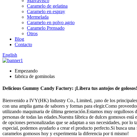
Malvavisco
Caramelo de gelatina
Caramelo en espray
Mermelada
Caramelo en polvo agrio
Caramelo Prensado
Otros
Blog
Contacto
English
Empezando
fabrica de gominolas
Delicious Gummy Candy Factory: ¡Libera tus antojos de golosos
Bienvenido a IVY(HK) Industry Co., Limited, ¡uno de los principales
con una amplia gama de sabores y formas para elegir.Como proveedor 
utilizando maquinaria de última generación.Estamos muy orgullosos de
personas de todas las edades.Nuestra fábrica de dulces gomosos está
de opciones personalizadas que se adaptan a sus necesidades, por lo 
especial, podemos ayudarlo a crear el producto perfecto.Si busca una
caramelos gomosos hoy y experimenta la diferencia por ti mismo!