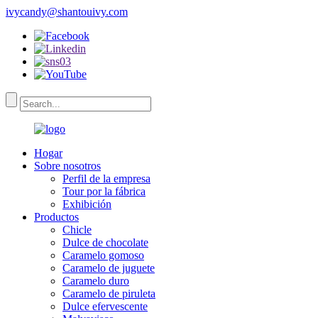
ivycandy@shantouivy.com
Hogar
Sobre nosotros
Perfil de la empresa
Tour por la fábrica
Exhibición
Productos
Chicle
Dulce de chocolate
Caramelo gomoso
Caramelo de juguete
Caramelo duro
Caramelo de piruleta
Dulce efervescente