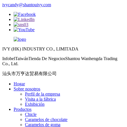
ivycandy@shantouivy.com
IVY (HK) INDUSTRY CO., LIMITADA
InfobelTaiwánTienda De NegociosShantou Wanhengda Trading
Co., Ltd.
汕头市万亨达贸易有限公司
Hogar
Sobre nosotros
Perfil de la empresa
Visita a la fábrica
Exhibición
Productos
Chicle
Caramelos de chocolate
Caramelos de goma