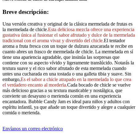
Breve descripción:
Una versión creativa y original de la clásica mermelada de frutas es
la mermelada de chicle.
Esta deliciosa mezcla ofrece una experiencia
gustativa única al fusionar el sabor afrutado y dulce de la mermelada
tradicional con el aroma vivaz y divertido del chicle.
El tentador
aroma a fruta fresca con un toque de dulzura azucarada te recibe en
cuanto abres un frasco de mermelada de chicle. La mermelada en sí
tiene una apariencia agradable, que insinúa las sorpresas que
contiene con su aspecto vívido y ligeramente translúcido. Notarás la
textura suave y el rico sabor afrutado de esta mermelada cuando
untes una cucharada en una tostada o una galleta tibia y suave. Sin
embargo,
Es el sabor a chicle atrapado en la mermelada lo que crea
el verdadero encanto al morderla.
Cada bocado de chicle se vuelve
más delicioso gracias a su textura masticable y nostálgica, que
convierte un desayuno o merienda común en una experiencia
encantadora. Bubble Candy Jam es ideal para niños y adultos con
espíritu infantil, ya que añade un toque divertido y alegre a cualquier
comida o merienda.
Envíanos un correo electrónico