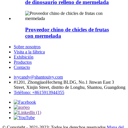
de dinosaurio relleno de mermelada
Proveedor chino de chicles de frutas
con mermelada
Sobre nosotros
Visita a la fábrica
Exhibición
Productos
Contacto
ivycandy@shantouivy.com
#1201, ZhongjiaoHecheng BLDG, No.1 Jinwan East 3
Street, Xinjin Street, distrito de Longhu, Shantou, Guangdong
Teléfono: +8615913944355
© Copyright - 2021-2023: Todos los derechos reservados.
Mapa del