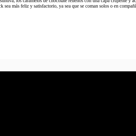
tintiva, los caramelos de chocolate rellenos con una capa crujiente y ác
 sea más feliz y satisfactorio, ya sea que se coman solos o en compañí