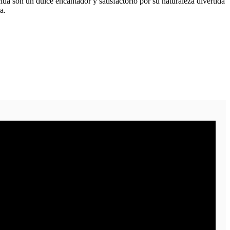
ida son un dulce encantador y satisfactorio por su naturaleza divertida
a.