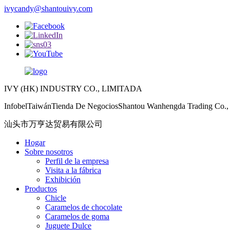
ivycandy@shantouivy.com
IVY (HK) INDUSTRY CO., LIMITADA
InfobelTaiwánTienda De NegociosShantou Wanhengda Trading Co., 
汕头市万亨达贸易有限公司
Hogar
Sobre nosotros
Perfil de la empresa
Visita a la fábrica
Exhibición
Productos
Chicle
Caramelos de chocolate
Caramelos de goma
Juguete Dulce