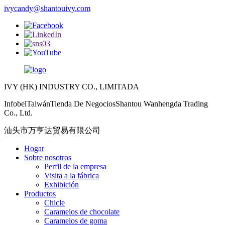
ivycandy@shantouivy.com
IVY (HK) INDUSTRY CO., LIMITADA
InfobelTaiwánTienda De NegociosShantou Wanhengda Trading
Co., Ltd.
汕头市万亨达贸易有限公司
Hogar
Sobre nosotros
Perfil de la empresa
Visita a la fábrica
Exhibición
Productos
Chicle
Caramelos de chocolate
Caramelos de goma