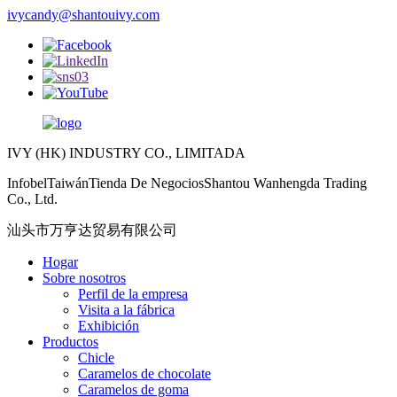
ivycandy@shantouivy.com
IVY (HK) INDUSTRY CO., LIMITADA
InfobelTaiwánTienda De NegociosShantou Wanhengda Trading
Co., Ltd.
汕头市万亨达贸易有限公司
Hogar
Sobre nosotros
Perfil de la empresa
Visita a la fábrica
Exhibición
Productos
Chicle
Caramelos de chocolate
Caramelos de goma