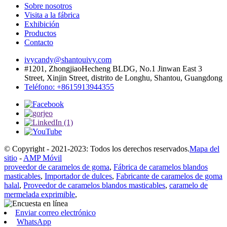
Sobre nosotros
Visita a la fábrica
Exhibición
Productos
Contacto
ivycandy@shantouivy.com
#1201, ZhongjiaoHecheng BLDG, No.1 Jinwan East 3
Street, Xinjin Street, distrito de Longhu, Shantou, Guangdong
Teléfono: +8615913944355
© Copyright - 2021-2023: Todos los derechos reservados.
Mapa del
sitio
-
AMP Móvil
proveedor de caramelos de goma
,
Fábrica de caramelos blandos
masticables
,
Importador de dulces
,
Fabricante de caramelos de goma
halal
,
Proveedor de caramelos blandos masticables
,
caramelo de
mermelada exprimible
,
Enviar correo electrónico
WhatsApp