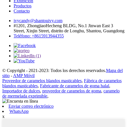
Exhibición
Productos
Contacto
ivycandy@shantouivy.com
#1201, ZhongjiaoHecheng BLDG, No.1 Jinwan East 3
Street, Xinjin Street, distrito de Longhu, Shantou, Guangdong
Teléfono: +8615913944355
© Copyright - 2021-2023: Todos los derechos reservados.
Mapa del
sitio
-
AMP Móvil
Proveedor de caramelos blandos masticables
,
Fábrica de caramelos
blandos masticables
,
Fabricante de caramelos de goma halal
,
Importador de dulces
,
proveedor de caramelos de goma
,
caramelo
de mermelada exprimible
,
Enviar correo electrónico
WhatsApp
x