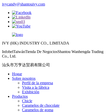
ivycandy@shantouivy.com
IVY (HK) INDUSTRY CO., LIMITADA
InfobelTaiwánTienda De NegociosShantou Wanhengda Trading
Co., Ltd.
汕头市万亨达贸易有限公司
Hogar
Sobre nosotros
Perfil de la empresa
Visita a la fábrica
Exhibición
Productos
Chicle
Caramelos de chocolate
Caramelos de goma