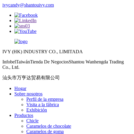
ivycandy@shantouivy.com
IVY (HK) INDUSTRY CO., LIMITADA
InfobelTaiwánTienda De NegociosShantou Wanhengda Trading
Co., Ltd.
汕头市万亨达贸易有限公司
Hogar
Sobre nosotros
Perfil de la empresa
Visita a la fábrica
Exhibición
Productos
Chicle
Caramelos de chocolate
Caramelos de goma