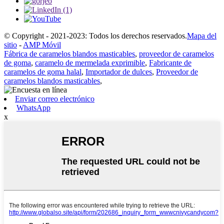
© Copyright - 2021-2023: Todos los derechos reservados.
Mapa del
sitio
-
AMP Móvil
Fábrica de caramelos blandos masticables
,
proveedor de caramelos
de goma
,
caramelo de mermelada exprimible
,
Fabricante de
caramelos de goma halal
,
Importador de dulces
,
Proveedor de
caramelos blandos masticables
,
Enviar correo electrónico
WhatsApp
x