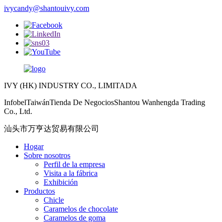
ivycandy@shantouivy.com
IVY (HK) INDUSTRY CO., LIMITADA
InfobelTaiwánTienda De NegociosShantou Wanhengda Trading
Co., Ltd.
汕头市万亨达贸易有限公司
Hogar
Sobre nosotros
Perfil de la empresa
Visita a la fábrica
Exhibición
Productos
Chicle
Caramelos de chocolate
Caramelos de goma