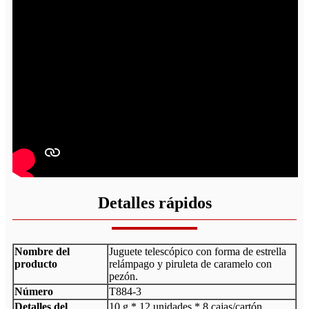
Detalles rápidos
Nombre del
Juguete telescópico con forma de estrella
producto
relámpago y piruleta de caramelo con
pezón.
Número
T884-3
Detalles del
10 g * 12 unidades * 8 cajas/cartón