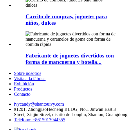
Carrito de compras, juguetes para
niños, dulces
Fabricante de juguetes divertidos con
forma de mancuerna y botella...
Sobre nosotros
Visita a la fábrica
Exhibición
Productos
Contacto
ivycandy@shantouivy.com
#1201, ZhongjiaoHecheng BLDG, No.1 Jinwan East 3
Street, Xinjin Street, distrito de Longhu, Shantou, Guangdong
Teléfono: +8615913944355