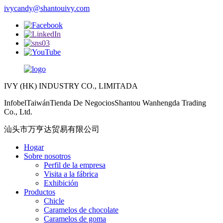
ivycandy@shantouivy.com
IVY (HK) INDUSTRY CO., LIMITADA
InfobelTaiwánTienda De NegociosShantou Wanhengda Trading
Co., Ltd.
汕头市万亨达贸易有限公司
Hogar
Sobre nosotros
Perfil de la empresa
Visita a la fábrica
Exhibición
Productos
Chicle
Caramelos de chocolate
Caramelos de goma