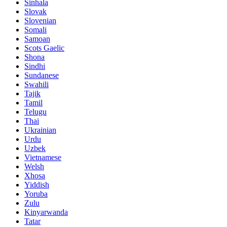
Sinhala
Slovak
Slovenian
Somali
Samoan
Scots Gaelic
Shona
Sindhi
Sundanese
Swahili
Tajik
Tamil
Telugu
Thai
Ukrainian
Urdu
Uzbek
Vietnamese
Welsh
Xhosa
Yiddish
Yoruba
Zulu
Kinyarwanda
Tatar