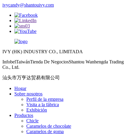
ivycandy@shantouivy.com
IVY (HK) INDUSTRY CO., LIMITADA
InfobelTaiwánTienda De NegociosShantou Wanhengda Trading
Co., Ltd.
汕头市万亨达贸易有限公司
Hogar
Sobre nosotros
Perfil de la empresa
Visita a la fábrica
Exhibición
Productos
Chicle
Caramelos de chocolate
Caramelos de goma