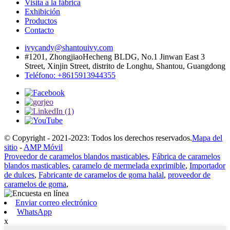
Visita a la fábrica
Exhibición
Productos
Contacto
ivycandy@shantouivy.com
#1201, ZhongjiaoHecheng BLDG, No.1 Jinwan East 3
Street, Xinjin Street, distrito de Longhu, Shantou, Guangdong
Teléfono: +8615913944355
© Copyright - 2021-2023: Todos los derechos reservados.
Mapa del
sitio
-
AMP Móvil
Proveedor de caramelos blandos masticables
,
Fábrica de caramelos
blandos masticables
,
caramelo de mermelada exprimible
,
Importador
de dulces
,
Fabricante de caramelos de goma halal
,
proveedor de
caramelos de goma
,
Enviar correo electrónico
WhatsApp
x